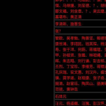
傑、马继援、刘呈德、？、胡
鄒文福、刘含章、？、吴云麾
嘉堪布、黄正清
李清新、施晋生
张？
管欧、吴孝勉、陶善坚、鲍德
唐世滩、李翊民、钱其琛、杨
寿、张于浔、何蔚、蒋福琨、
甲、孙祖贤、张鑑、林祖縄、
辉、朱志翔、刘行谦、彭吉桢
丕烈、丁宝珍、李维芳、蒋啸
孔庆瑞、安文惠、刘汉升、盛
骥、龚学遂、赵祖康、张子奇
兢清、赵曾珏、陶凤山、骆美
范锐、黄钟岳
石体元
汪元、杨道樾、汪隲、彭汉怀