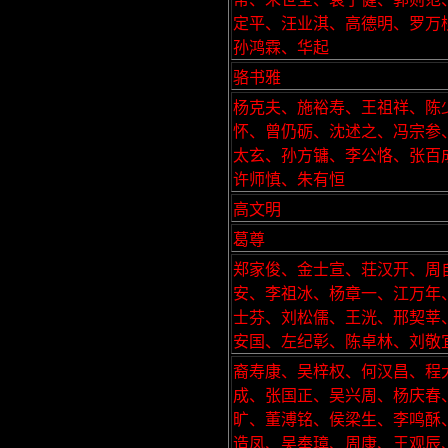
定平、汪业淇、高德明、罗万
孙鸿霖、华起
骆书雅
杨克夫、施裕寿、王祖祥、陈
怀、曾仍砺、沈述之、冯宗参
太玄、孙方镛、李公恪、张百
许师慎、朱有恒
高文明
葛尊
郑家俊、金士宣、荘汉开、周
安、李祖冰、杨章一、江万年
士芬、刘松儒、王洸、邢契莘
安国、左纪彰、陈卓林、刘敬
裔寿康、吴梓权、何汉昌、程
成、张国正、吴兴周、杨庆春
旷、董溥铭、侯梁生、李鸣酥
造凤、吴奉璋、周康、王观辰