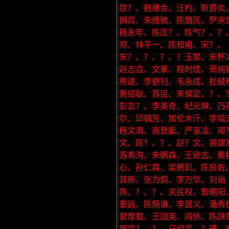
钦？、杨继会、汪杓、靳爵炎
揖宾、朱维敏、陈箇民、萨来
杨永年、陈匡？、陈气？、？
郑、林平一、陈和甫、宋？、
朱？、？、？、？玉聚、朱怀
赵志垚、文羣、程时煃、萧纯
熊遂、李德钊、韦永成、桂兢
黄绍耿、苏民、朱傑定、？、
彭吉？、李英奇、纪元璋、乃
尔、邱毓芳、加伦木汗、李培
杨文清、高登艇、严家凎、邓
文、陈？、？、赵？文、裴建
苏希洵、朱朝森、王逊志、黄
心、孙仁霖、梁朝玑、陈良佐
其新、张为烱、李万华、刘诒
燕、？、？、关民权、詹朝阳
重远、陈炳谦、李居义、潘秀
曾厚载、王国英、阎伟、陈顾
郭学？、？、马绍武、？骥、