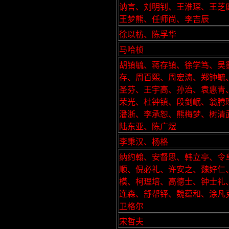
讷言、刘明钊、王淮琛、王芝
王梦熊、任师尚、李吉辰
徐以枋、陈孚华
马哈桢
胡镇毓、蒋存镇、徐学笃、吴
存、周百熙、周宏涛、郑钟毓
圣芬、王宇高、孙治、袁惠青
荣光、杜钟镇、段剑岷、翁腾
潘浙、李承恕、熊梅梦、树清
陆东亚、陈广煜
李秉汉、杨格
纳约翰、安督思、韩立亭、令
顺、倪必礼、许安之、魏好仁
模、柯理培、高德士、钟士礼
连森、舒帮铎、魏蕴和、涂凡
卫格尔
宋哲夫