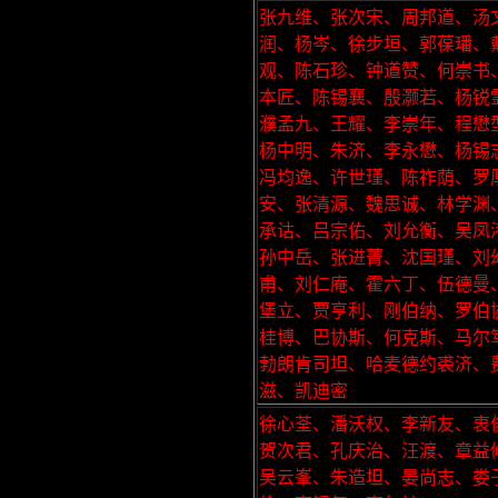
张九维、张次宋、周邦道、汤
润、杨岑、徐步垣、郭葆璠、
观、陈石珍、钟道赞、何崇书
本匠、陈锡襄、殷灏若、杨锐
濮孟九、王耀、李崇年、程懋
杨中明、朱济、李永懋、杨锡
冯均逸、许世瑾、陈祚荫、罗
安、张清源、魏思诚、林学渊
承诂、吕宗佑、刘允衡、吴凤
孙中岳、张进菁、沈国瑾、刘
甫、刘仁庵、霍六丁、伍德曼
堡立、贾亨利、刚伯纳、罗伯
桂博、巴协斯、何克斯、马尔
勃朗肯司坦、哈麦德约裘济、
滋、凯迪密
徐心荃、潘沃权、李新友、衷
贺次君、孔庆治、汪渡、章益
吴云峯、朱造坦、晏尚志、娄