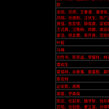
欧
金琮、任邦、王春浦、潘澄侯
凤翔、孙德和、汪伏生、陈广
黄强、陈宏铎、薛保康、梁祖
王式典、汪敬韩、郑麟、唐延
翟浩、杨友蘭、蒋开庚、范铭
叶毅
马琳
刘传书、陈思诚、李耀祥、林
雷崧生
霍锡祥、谷春藩、姜嘉猷、聶
斯克特
必安欺、高略
裴雷、罗森保
陈定、任起莘、魏学智、钱存
厉昭、伍伯胜、曹立瀛、孙煒