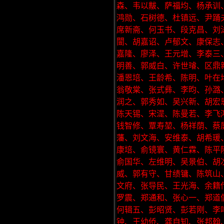
森、韦以黻、萨福均、杨承训
鸿勋、石树德、杜镇远、尹踊
席新斋、何玉书、段克昌、刘
闓、胡嘉诏、卢郁文、康保志
嘉隆、廖泽、王元增、李泰三
明善、郭威白、许世璿、区鼎
潘恩培、王龄希、陈明、叶在
翁敬棠、张式彝、李昀、孙潞
润之、郭秀如、吴兴新、胡宏
陈天锡、宋湜、陈曼若、李飞
钱智修、覃寿堃、杨祥荫、蔡
藩、刘文海、安维泰、胡希瑗
康培、俞镜寰、黄仁霖、陈平
俞国华、左维明、吴景伯、胡
威、郭有守、甘绩镛、陈筑山
文府、张导民、王光海、余籍
罗震、郑通和、张心一、郑道
何辑五、彭昭贤、彭若刚、李
钟、王幼侨、龚自知、张邦翰