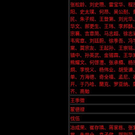
张松龄、刘史瓒、雷宝华、程
阳、史太璞、何昂、吴公耐、
民、朱子规、王登第、刘光华
华文、郝更生、王玮、李邦酥
宗襄、吉章简、马志超、徐志
韦宪章、刘廷蔚、徐季吾、冯
棠、莫宗友、王起孙、王崇铭
镇中、孙英武、金锡霖、王华
熊耀文、何啓灃、张承槱、杨
炯、李悦义、杨伟业、胡受谦
单、方海德、奇全禧、孟尼、
开、于乃哈、蘭克、罗亚纳、
齐、高勉
王季徵
蒙德禄
伐伍
冶成荣、崔存璘、蒋家栋、张
常、朱世全、袁子健、郭则范