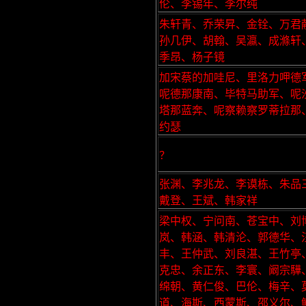
伦、李锡年、李尔纯
朱轩青、乔荣昇、金铨、万君
孙几伊、胡翰、吴瀛、成滌轩
季昂、杨子镜
加宋蔡的加哇尼、里洛力呷德
呢德那康南、毕特马助军、呢
塔那蓝奔、呢察赖察罗蒂拉那
约瑟
？
张渊、李兆龙、李谟栋、朱品
戴登、王斌、韩家祥
梁中权、宁问南、苍宝中、刘
岚、韩涵、韩清沦、郭德华、
丰、王仲武、刘良湛、王竹亭
克忠、余正东、李寰、阚宗驊
绵朝、黄仁俊、巴伦、梅辛、
道、海斯、西蒙斯、邵义尔、