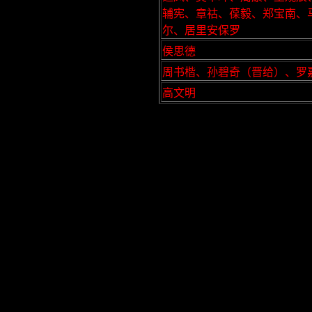
辅宪、章祜、葆毅、郑宝南、
尔、居里安保罗
侯思德
周书楷、孙碧奇（晋给）、罗
高文明