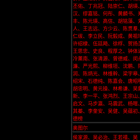
丕佑、丁兆冠、陆崇仁、胡瑛
汉、缪嘉铭、何彤、黄麟书、
丰、陈元瑛、高信、胡铭藻、
人、王志远、方少云、陈贯羣
仁绂、李立民、阮毅成、黄祖
许绍棣、伍廷飏、徐桴、贺扬
王思忠、史良、程厚之、钟体
冷薰南、张清源、曾德威、闵
濂、严光熙、柳维垣、沈鹏、
润、陈炳光、林维幹、梁宇皋
绍宋、石德纯、陈嘉会、唐昭
胡忠明、黄元操、林希谦、吴
新、李一平、张鸿烈、王宗山
启文、马步瀛、马震武、杨暄
其蓁、李奎安、吴健、吴蕴初
德榜
奥图尔
侯家源、吴必治、王若禧、吴