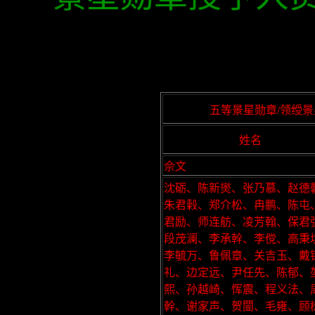
五等景星勋章/领绶景星
姓名
佘文
沈砺、陈新爕、张乃慕、赵德
朱君榖、郑介松、冉鹏、陈屯
君励、师连舫、凌芳翰、保君
段茂澜、李承幹、李傥、高秉
李毓万、鲁佩章、关吉玉、戴
礼、边定远、尹任先、陈郁、
熙、孙越崎、恽震、程义法、
幹、谢家声、贺闓、毛雍、顾