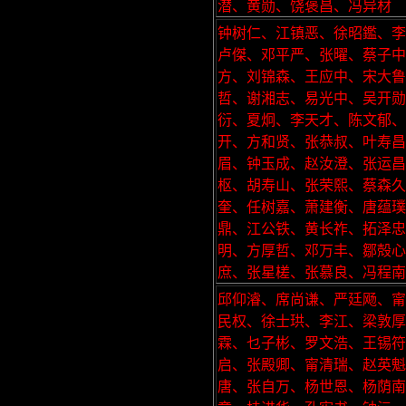
潜、黄勋、饶褒昌、冯异材
钟树仁、江镇恶、徐昭鑑、李
卢傑、邓平严、张曜、蔡子中
方、刘锦森、王应中、宋大鲁
哲、谢湘志、易光中、吴开
衍、夏炯、李天才、陈文郁
开、方和贤、张恭叔、叶寿昌
眉、钟玉成、赵汝澄、张运
枢、胡寿山、张荣熙、蔡森
奎、任树嘉、萧建衡、唐蕴璞
鼎、江公铁、黄长祚、拓泽忠
明、方厚哲、邓万丰、鄒殻心
庶、张星槎、张慕良、冯程南
邱仰濬、席尚谦、严廷飏、甯
民权、徐士珙、李江、梁敦
霖、乜子彬、罗文浩、王锡符
启、张殿卿、甯清瑞、赵英
唐、张自万、杨世恩、杨荫南