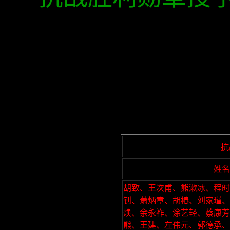
抗
姓名
胡致、王次甫、熊漱冰、程时
钊、萧炳章、胡椿、刘家瑾
焕、余永祚、涂艺轻、蔡康芳
熊、王建、左伟元、郭德承、