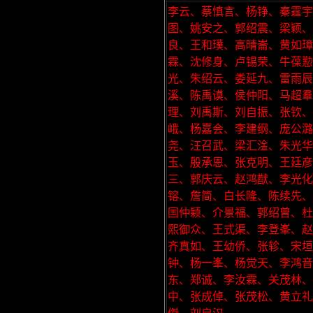
李云、蔡慎言、杨铮、秦霆宇
图、姚安之、郭绍震、梁颖
良、王和璞、高晴崙、黄如璋
霖、沈修身、卢锡荣、牛葆懃
光、朱绍云、娄延九、雷雨辰
溪、陈禹谟、侯仲阳、马超
理、刘禹斯、刘自振、张钦
峨、杨嘉会、李建纲、庞公
尧、汪召武、梁汇淦、朱光华
玉、殷承恩、张克明、王廷彦
三、郭庆云、赵鸿猷、李光
镕、詹简、白长隆、陈续先、
国仲颖、介景福、郭绍曾、杜
熙御众、王式渠、李登峯、赵
齐真如、王幼侨、张轸、宋垣
钟、杨一峯、杨觉天、李鸿音
东、郑诚、李汝霖、关茂林
中、张成倬、张茂松、黄立