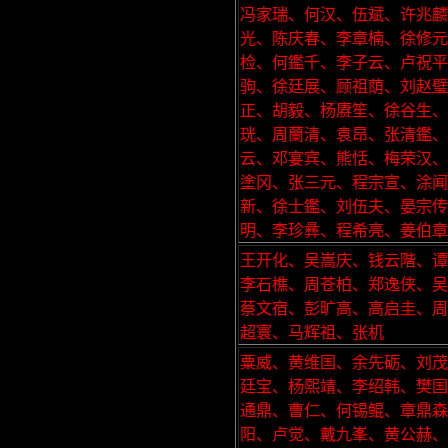
冯家瑞、何汉、伍斌、许兆麟
光、陈庆春、李章楠、徐修元
检、何鑑千、李子云、卢祝
驹、徐廷展、顾祖荫、刘赵
正、胡毅、杨赓笙、徐谷生
珖、周蘭清、袁昂、张清鑑
云、邓宴宾、熊恬、梅荣汉、
塗冈、张三元、程宗宣、涂闻
新、徐士鑑、刘伍夫、晏宗传
明、李珍彝、程希亮、姜伯章
王开化、吴嵩庆、钱云階、谭
李石樵、周苍柏、郑逸侠、吴
蔡文宿、彭旷高、高启圭、周
超寰、马辉祖、张机
粟威、黄维国、余先砺、刘茂
廷宝、杨熙靖、李绍韩、樊国
通鼎、曹仁、何锡鲲、章鼎森
阳、卢觉、戴九峯、黄公赫