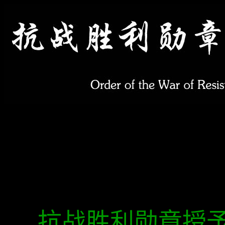
抗战胜利勋章授