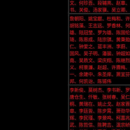
文、何珍吾、段辅亮、赵章
书、关俊、汤家骥、吴立卿、
詹朝阳、姚宝獻、杜梅和、许
胡铭藻、王志远、罗香林、
雄、陆冠莹、罗为雄、陈国
琦、陈恩成、陆宗骐、黄秉勋
仁、钟爱之、蓝丰洲、李蔚、
国风、吴子明、潘骏、钟超如
南、吴质文、梁庆翔、陈继
义、柯景濂、赵超、许赓梅
一、余建中、朱圣庠、萧宜芬
邦、何凯诒、陈锡伟
李新俊、莫树杰、李书新、罗
唐仓生、仟敏、张树春、吴仁
桐、黄瑞在、姚止戈、赵家晋
章、李廷皆、陈步霄、萧劲华
辉、李民瑾、李景鸣、柯嘉兆
武、陈哲信、陈聘吉、温宗