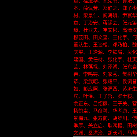
章、桂进华、孔宪书、钟沄
本、薛佩芳、郑静之、郑子
材、柴景仁、阎海璘、尹寰华
章、丁治安、蒋锡会、张元
璋、杜亚夫、崔文彬、高清汉
穆芸田、田文奎、王化宇、何
董汏生、王谈松、邓乃柏、魏
庆玺、王逢源、李铁肩、吴化
建国、黄任材、张化宇、杜
芸、林葆禄、刘泽溥、张东岩
善、李鸣铸、刘家秀、樊树华
恭、梁武昭、张耀平、侯佩昔
如、彭应照、张源西、苏济生
宾、叶潘、王子哲、罗士毅、
余正东、吕绍熊、王子美、营
杨鹤尘、马彦翀、华孝康、王
景梅九、张寿荫、胡步川、傅
季厚、关立启、耿鸿枢、田树
文渊、桑洪治、胡长涧、马师