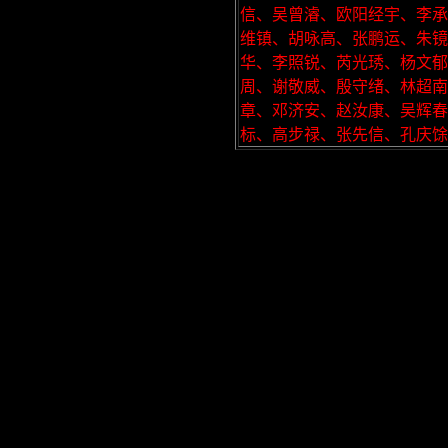
信、吴曾濬、欧阳经宇、李承
维镇、胡咏高、张鹏运、朱镜
华、李照锐、芮光琇、杨文郁
周、谢敬威、殷守绪、林超
章、邓济安、赵汝康、吴辉春
标、高步禄、张先信、孔庆馀