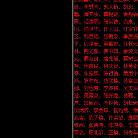
廉、李懋宣、刘人植、胡恕
翰、潘元牧、龚锡贤、金锡霖
照、毛焕明、张崇德、白泉
国、柏世华、任玉田、汪家
芝、韩巨韬、张毓泉、季赓扬
平、房世安、董熙智、龚乾元
林、荆光鼎、裴书印、余焕文
元、周叔良、唐兆熊、蔡树乙
智、何惠民、曾庆贤、林英奇
峯、朱振铎、陈祖信、黄用
鸿、罗凖权、唐联桂、苏富
翮、刘运芳、李兆铭、吴天
濬、吴景尧、张光龙、黄骧
昌、翁佩孙、李世扬、胡长宏
沈炳济、李金璋、杨灼熊、潘
兆吉、陈子焕、许崇望、周顯
维西、张启鸿、陈鸿燊、宁海
慕尧、廖北沂、王模、何寿