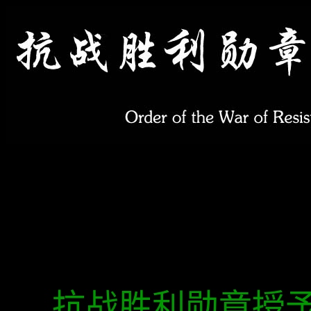
抗战胜利勋章授