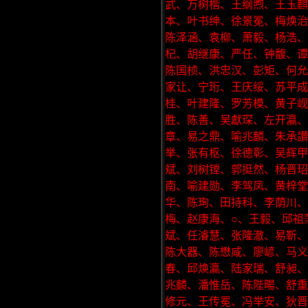
武、万树楷、王纲煦、王玉麒
本、叶书绅、徐景冕、梅焕治
陈泽涵、袁柳、萧毅、杨浩
杞、胡继康、严任、钟馥、谭
陈国桢、洪忠汉、彭矩、何允
家让、宁珩、王庆绥、苏平
桂、叶建隆、罗芳模、黄子岘
胜、陈善、吴獻琛、左开瀛
章、易之鼎、喻兆麟、朱承
举、张有枢、徐德彰、吴辉甲
斌、刘树镗、郭挺然、杨晋玿
南、喻建勋、李驾凤、黄梓堂
华、陈珣、田持科、李荫川
梅、赵康海、○、王毅、邱祖
斌、任濬慧、张隆澈、易靳、
陈大器、陈懋咸、廖嵃、马义
春、邱焕瀛、陆家瑞、舒昶、
兆麟、潘惟岳、陈陛暘、舒重
修元、王传冕、冯举安、狄晋