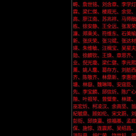
畴、詹世铭、刘含章、李学灯
霖、梁仁傑、楼观光、余觉
高、廖江南、苏兆祥、马师融
栋、徐安静、王全远、张发
濂、郑乘关、符维东、石美瑜
新、张庆荣、张习斌、张达材
瑛、朱维敏、汪楫宝、吴星夫
勋、徐麟钦、王焕、章思齐
业、倪光瓊、梁仁健、李元
薰、姚人麘、葛存方、刘舫西
齐、陈敬齐、林鼎新、李惠德
塘、林嶽、魏琳璋、安寇臣
先、李宝麟、邱信炘、陈广
階、叶祖琴、曾璧奎、林建、
巫宏炘、柯凌汉、余高坚、翁
紀毓鼎、顾如伦、宋文蔚、刘
彭衔、邱焕瀛、徐福基、孟庭
保、施悰、连震邦、吴绍昌、
洪际昌、胡仁荣、饶世科、郭