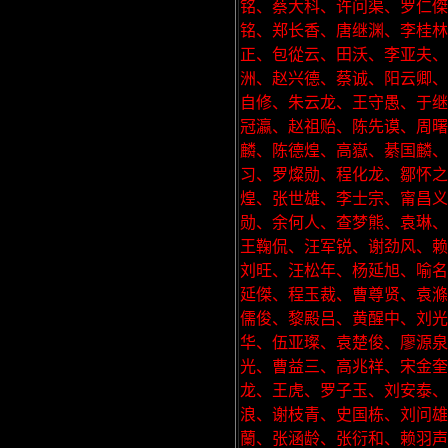
铭、蔡大科、许问渠、罗仁傑
铭、郑长香、唐继渊、李桂
正、包從云、田沃、李亚夫
洲、赵兴德、蔡诚、阳云卿、
自修、朱云龙、王守愚、于继
冠瀛、赵祖贻、陈先谟、周曙
麟、陈德煌、高嶽、綦国麟
习、罗燦勋、程化龙、鄒怀之
煌、张世雄、李士宗、甯昌义
勋、余何人、查梦熊、袁琳、
王鞠侃、汪军锐、谢劲风、赖
刘旺、汪松年、杨延旭、喻名
延傑、程玉裁、曹尊贤、袁滌
儒俊、黎殿吕、黄醒中、刘光
华、伍亚璨、袁楚俊、廖源泉
光、曹益三、高兆祥、宋金
龙、王虎、罗子玉、刘安泰
浪、谢枝青、史国栋、刘问雄
蘭、张涵龄、张衍和、赖羽声