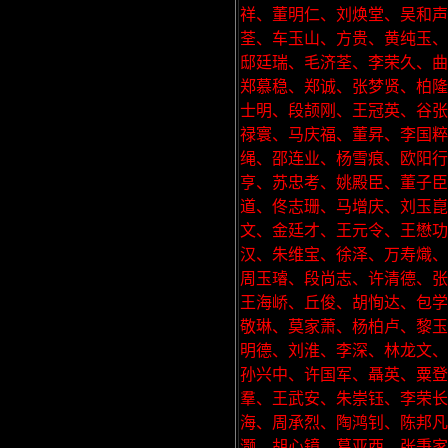
祥、董明仁、刘焕堂、吴和声
荃、车玉山、方贵、黄纯玉、
邸廷瑞、毛济荃、李荣久、曲
郑慕稳、郑诚、张梦贤、柏隆
士明、段颉刚、王冠英、谷张
禄寰、马庆福、董昇、李国粹
绳、邵连业、杨雪痕、欧阳行
亨、苏忠考、姚殿臣、董子
道、佟志珊、马增庆、刘玉崑
文、金廷才、王元令、王懋
汉、朱维宝、徐泽、万寿熾、
周玉璿、段尚志、许清德、张
王海峤、丘俊、胡恂达、包学
敬琳、莫家萧、杨柏卢、黎玉
明德、刘淮、李深、林龙文、
孙兴中、许国军、聶英、粟登
羣、王武安、朱崇钰、李荣长
海、周承烈、陶鸿钊、陈邦凡
灏、胡心镜、葛亚西、张秉家