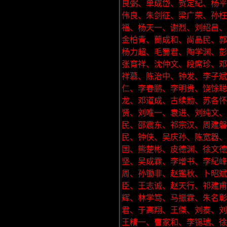
良弼、单成岱、贺定紀、杨平
伟良、朱剑征、梁广荣、孙枉
福、杨天一、谢烈、刘绍昌、
金柏青、蘭成和、尚晶民、郭
杨力超、毛蜀君、陶学渊、彭
张育祥、沈仲文、段席珍、邓
祥慕、陈治中、钟发、李子斌
仁、李春鹏、李明贵、饶馀
龙、邓道成、古续勋、苏各怀
贤、刘唯一、袁进、刘纯文
民、邵震东、祁宗汉、周建磐
民、钟侠、吴庆孙、陈宽器
国、熊楚彬、皮德渊、徐文德
坚、吴成霖、李增书、李紀峰
周、孙锄非、赵鑑秋、卜昭斌
臣、王志诚、赵天行、祁建甫
辉、林学笃、马振霖、朱名彰
君、于高翔、王傑、刘泰、刘
王精一、曹家和、李锡瑞、徐