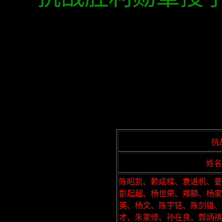
抗战
姓名
陈昭凯、赖成樑、袁进机、姜
彭起超、杨世荣、郑麟、杨家
英、杨文、陈宇铭、陈剑雄
才、朱家修、孙在良、郭炳祺