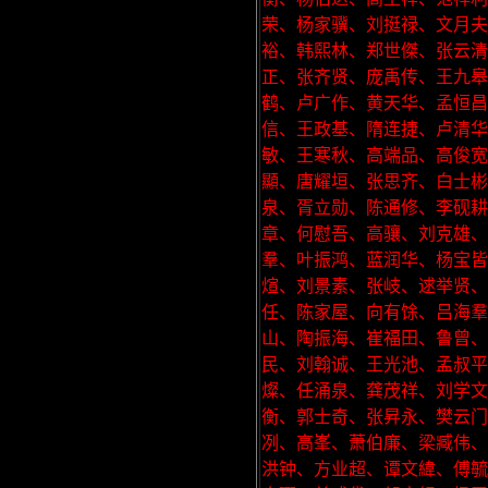
荣、杨家骥、刘挺禄、文月
裕、韩熙林、郑世傑、张云清
正、张齐贤、庞禹传、王九皋
鹤、卢广作、黄天华、孟恒昌
信、王政基、隋连捷、卢清
敏、王寒秋、高端品、高俊宽
顯、唐耀垣、张思齐、白士彬
泉、胥立勋、陈通修、李砚
章、何慰吾、高骧、刘克雄
羣、叶振鸿、蓝润华、杨宝皆
煊、刘景素、张岐、逑举贤
任、陈家屋、向有馀、吕海羣
山、陶振海、崔福田、鲁曾
民、刘翰诚、王光池、孟叔平
燦、任涌泉、龚茂祥、刘学文
衡、郭士奇、张昇永、樊云门
冽、高峯、萧伯廉、梁臧伟、
洪钟、方业超、谭文緯、傅毓