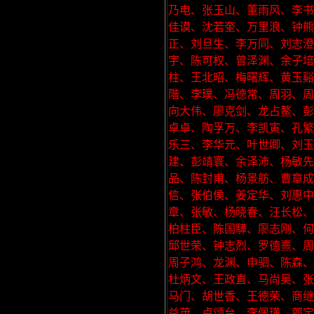
乃电、张玉山、董雨风、李书
佳谟、沈若奎、万里浪、钟
正、刘旦生、李万同、刘志澄
宇、陈可权、曾泽渊、余子
柱、王北昭、梅曙辉、黄玉谿
階、李璞、冯德常、周羽、周
向大伟、廖克剑、龙占鳌、彭
卓卓、陶孚万、李凯寅、孔繁
乐三、李华元、叶世卿、刘
建、彭靖寰、余泽沛、杨敏
品、陈封甫、杨景舫、曹章成
信、张伯侯、姜定华、刘惠中
章、张敏、杨晓春、汪长松、
柏柱臣、陈国驊、廖志刚、何
邱世荣、钟志烈、罗德熹、周
周子鸿、龙渊、申驷、陈森、
杜炳文、王政直、马尚吴、张
马门、胡世香、王德荣、商继
益茂、卢颂台、李佩璜、郭定