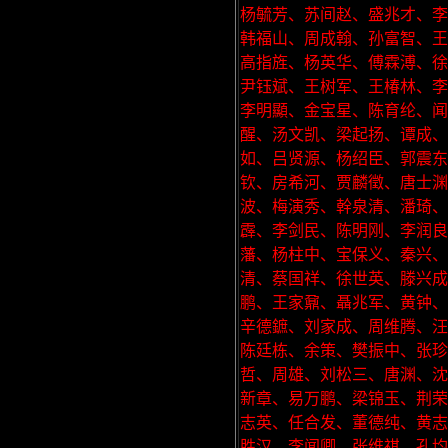
杨毓芳、苏间赵、盛兆才、李
韩福山、周成翰、孙富智、王
高指旌、杨英华、傅霖溥、徐
尹钰斌、王树军、王椿林、李
李明顯、金宝星、陈育纶、闻
醒、汤文凯、梁起扬、谭成
如、吕贤源、杨绍臣、郭震东
钦、房希河、贾麟徵、唐士
波、梅演秀、幹泉清、潘琦
霹、李剑民、陈明刚、李润
藩、杨柱中、宝保义、秦兴
清、蔡国祥、徐世英、滕兴成
鹏、王家鼐、聶兆军、黄钟、
辛德鏣、刘家成、周维腾、汪
陈廷栋、余策、樊振中、张珍
哲、周雄、刘松三、唐渊、沈
新章、易万鹏、梁锦玉、荆荣
志英、任合发、董德纯、黄志
胜汉、李闻卿、张维祺、孔