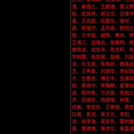
湛、崔镜之、王毓瑞、董汉
桓、武良梓、胡汉文、吕维中
瀛、王克斌、陆震华、曾经
昌、郭福守、孟丙南、欧阳正
陛、方中嶽、阚煦、黄肖、罗
王清三、吕瑞云、张鹏翔、熊
唐铁冰、成觉非、陈志轩、朱
李树蘭、张良弼、胡维、刘振
泽、仇玉庭、陈寿龄、魏昌启
芝、王秀峯、刘炳华、李紀勋
才、甘慕良、傅志中、张滌瑕
锐、费焕中、李曙麟、夏建
波、陈仲泉、万洪昌、张勋九
尹、田渡民、杨国傑、钟霊、
述美、李奕荪、王琳锦、萧宏
曰周、袁戎、吴文光、李钧
浃、冉李清、蒋安民、蒙树章
周、黄德铸、萧传伦、景嘉谟