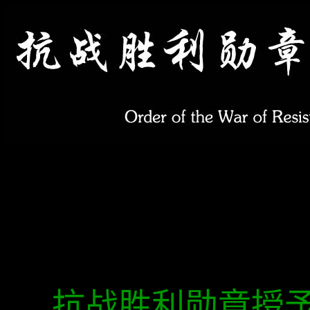
抗战胜利勋章授