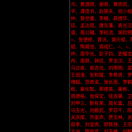
元、黄逎琦、谢奇、黄崇凯
平、谭茂书、赵铁夫、何少
仲、曾世庸、李稂、高楞华
廷、孟达观、唐东藩、袁光汉
道、周公辅、李砫流、吴钦明
○、张德修、曾沅、裴元俊、
斌、陶碧池、周成仁、○、○
仲、周华光、彭子钧、史耀龙
舟、周屏、钟应、罗汝汉、王
马正泉、易尧光、刘用刚、梁
王绍淮、安和璧、李希贤、罗
傅超、范奇浚、张长雨、李鹤
栋、崔化智、那德英、崔彬、
周德裕、张保定、徐连第、卫
刘甲三、靳有荣、周长富、吕
马玉光、刘殿武、罗忍千、陈
关庆厚、齐家声、贾文林、关
庭孝、刘宝亮、郭铁铮、王宗
文治、鄒良富、刘玉椿、刘翰