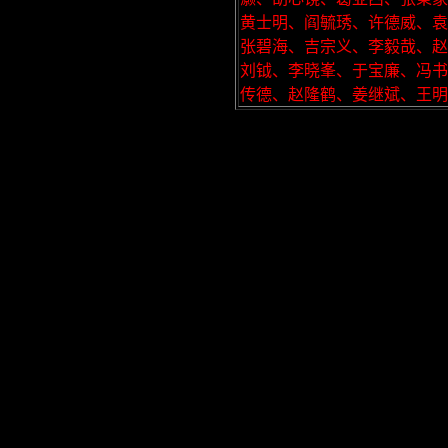
黄士明、阎毓琇、许德威、袁
张碧海、吉宗义、李毅哉、赵
刘钺、李晓峯、于宝廉、冯书
传德、赵隆鹤、姜继斌、王明