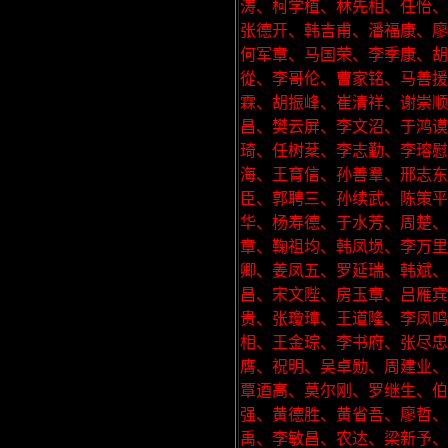
涛、柯学植、林先相、任怡、
张德开、韩吉甫、潘福康、廖
何军章、马国荣、李季康、
從、李哥伦、曹家铭、马善援
霖、胡振峰、崔清祥、谢崇顺
昌、樊云屏、李文沼、于鸿
琦、任树棻、李志勤、李瑢慰
海、王育信、孙善羣、邢志东
臣、郭聘三、孙续武、陈策
华、杨寿德、于水芳、周楚
章、鞠祖均、韩凤埙、李万里
卿、姜凤五、罗延瑞、韩斌
昌、宋文陛、房玉章、吕雁宾
贵、张瓊璋、王道隆、李凤鸣
相、王金琮、李书府、张尽
膺、祝明、吴卓勋、周建业、
覃逎高、莫尔刚、罗继生、伯
强、黄德胜、黄省吾、廖哲、
禹、李敏昌、农达、梁新予