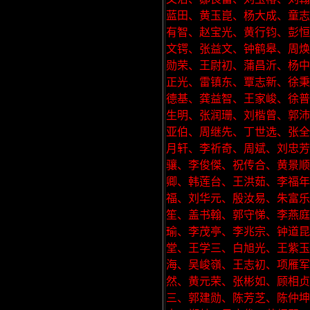
蓝田、黄玉崑、杨大成、童志
有智、赵宝光、黄行钧、彭恒
文锷、张益文、钟鹤皋、周焕
勋荣、王尉初、蒲昌沂、杨中
正光、雷镇东、覃志新、徐秉
德基、龚益智、王家峻、徐普
生明、张润珊、刘楷曾、郭沛
亚伯、周继先、丁世选、张全
月轩、李祈奇、周斌、刘忠
骧、李俊傑、祝传合、黄景顺
卿、韩莲台、王洪茹、李福年
福、刘华元、殷汝易、朱富乐
笙、盖书翰、郭守悌、李燕庭
瑜、李茂亭、李兆宗、钟道昆
堂、王学三、白旭光、王紫玉
海、吴峻嶺、王志初、项雁军
然、黄元荣、张彬如、顾相贞
三、郭建勋、陈芳芝、陈仲坤