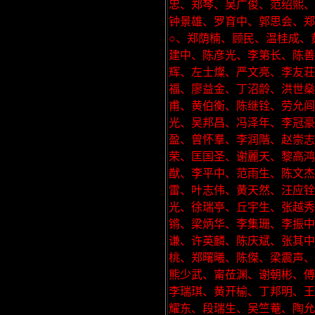
忠、郑棽、吴广俊、范绍熙、
钟景雄、罗育中、郭思会、郑
○、郑荫楠、顾民、温桂成、
建中、陈彦光、李第长、陈善
辉、左士燦、严文亮、李友荘
福、廖益金、丁沼龄、洪世燊
甫、黄伯衡、陈继铨、劳允闾
光、吴邦昌、冯泽年、李冠豪
盈、曾怀羣、李润階、赵崇志
荣、匡国圣、谢麗天、黎高鸿
猷、李平中、范雨生、陈文杰
雷、叶志伟、黄天然、汪应铨
光、徐瑞亭、丘宇生、张越
锵、梁炳华、李集珊、李振中
谦、许英麟、陈庆斌、张其中
桃、郑曙曦、陈傑、梁震声、
熊少武、甯莅渊、谢朝彬、傅
李瑞琪、黄开榆、丁邦明、王
耀东、段瑞生、吴竺菴、陶允