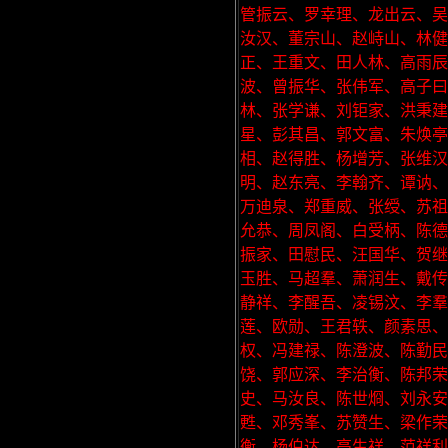
管振云、罗幸理、龙出云、吴
汝汉、董宗山、赵峙山、林健
正、王重文、田人林、高雨辰
波、曾振华、张伟军、高子曰
林、张学谦、刘钜家、洪秉建
星、彭其昌、郭文富、朱焕
相、赵得胜、杨增芳、张维汉
明、赵东亮、李翰齐、谭讷、
万迪泉、郑重威、张绶、苏祖
允恭、周凤阁、白受柄、陈德
振家、田慰民、汪国华、贺继
玉胜、马超羣、萧润生、戴传
静祥、李醒吾、凌锡汶、李
莲、欧勋、王君轶、颜素思
权、冯建禄、陈澄波、陈勤民
饶、郭应深、李治衡、陈邦荣
史、马汝良、陈世烱、刘永
甦、邓秀峯、苏赞生、梁作荣
衡、杨伯达、高生祥、范祥利