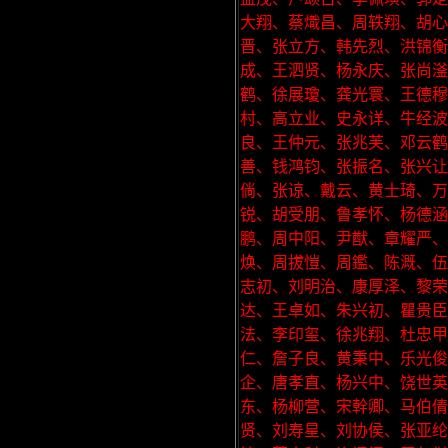
大翔、蔡熾昌、周轶翔、胡心
晋、张立方、韩先烈、洪锦衡
成、王泗贤、杨永庆、张尚滏
鹤、徐展瓊、龚光寰、王德
村、高立业、史永详、牛经波
良、王仲元、张兆芙、邓云鹤
善、钱鸿钧、张振名、张兴
倘、张谅、戴云、黄士琦、万
锐、胡受朋、鲁孝怀、杨德涵
鹏、周中阳、尹猷、章耀严
焕、周拔愷、周鑑、陈溉、伍
志初、刘明治、康厚泽、黎
达、王卓如、朱兴初、瞿贵臣
法、李印玺、徐兆翔、杜忠甲
仁、詹子良、黄秉中、乐光
企、唐孝直、杨兴中、饶世英
东、杨柳营、宋幹卿、马伯倩
贤、刘寿星、刘协侯、张亚