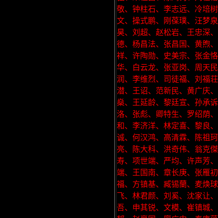
敬、钟柱石、李志远、冷培树
文、操式鹏、刚葆璞、汪梦
昊、刘超、赵松岩、王忠深
德、杨昌法、张昌国、黄煦
祥、许陶勋、史美宗、张金恪
华、白云龙、张亚岗、周天民
润、李维烈、司徒福、刘福
潜、王诏、范新民、黄广庆
燊、王延龄、黎廷宣、孙承诉
洛、张彪、卿特生、罗绍荫
和、李济洋、林定喜、黎良
诚、何汉鸿、高清霖、陈祖
亮、陈大科、洪奇伟、翁克傑
寿、项世端、严均、许声芳
端、王国南、章长庚、张雁初
福、方镇基、臧锡蘭、麦焕
飞、林君颜、刘奚、沈家让
吾、申其锐、文模、崔镇城