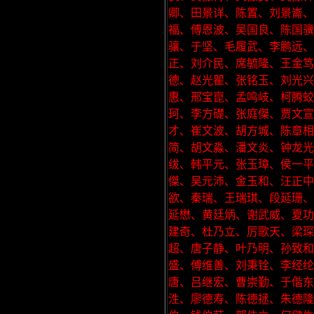
卿、田景详、陈置、刘景崙
福、傅恩波、吴国良、陈国骥
骧、于坚、毛履武、李鹏远
正、刘介民、席毓隆、王金笃
德、赵光瞿、张铭玉、刘光
惠、邢宝崑、孟鸣岐、柯腾蛟
珂、李方礎、张庭傑、贾文宣
才、崔文波、胡方城、陈章相
简、胡文淼、潘文炎、钟龙光
绂、韩平元、张玉璋、侯一平
傑、吴元沛、金玉和、汪正中
欲、秦瑞、王瑞琪、段延珊、
延懋、黄廷炳、谢武威、夏功
建奇、杜乃立、厉歌天、梁
超、唐子静、叶乃明、孙致
盛、傅维善、刘秉铨、李经
唐、吕继宏、曹崇勤、于偕东
泩、廖德寿、陈德拯、朱德