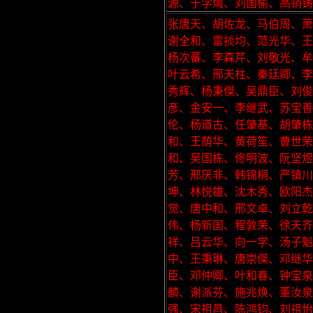
源、于学熾、刘国榆、高销铸
张唐天、胡佐龙、马伯周、萧
谢全和、雷掞均、范光华、王
杨次蕃、李森芹、刘敬光、牟
叶云希、邢天柱、秦廷卿、李
秀辉、杨秉傑、吴鼎臣、刘俊
彦、金安一、李继武、苏宝善
伦、杨道古、任肇基、胡肇栋
和、王荫华、黄荷笙、曹世荣
和、吴国栋、佟明波、阮坚煜
芳、邢厌非、韩锦桐、严镇
坤、林悦雄、沈木秀、欧阳杰
觉、唐中和、邢文卓、刘立乾
伟、杨新国、程敦荣、徐天齐
祥、吕云华、向一学、汤子魁
中、王秉琳、唐崇傑、邓继
臣、邓仲卿、叶和春、钟宝泉
麟、谢派芬、施兆焕、董汝泉
强、宋祖昌、陈鸿钧、刘祖怡