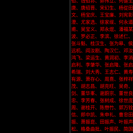
伯、钱伯荪、郭伟立、何健生
唐、唐绍晋、宋幻生、杨從田
文、杨宝庆、王宝廉、刘宪彰
澄、尤家选、徐家绂、何永道
甫、吴宝义、郑永焜、潘福某
波、罗必正、李滨、徐述仁、
张斗魁、桂汉生、张为皋、侯
远机、阎汝剧、陶汉仁、邓汝
鸿飞、梁运生、黄润初、李消
启利、李肇华、张启隆、张启
希瑞、刘大秀、王志仁、黄寿
有源、萧存心、周熹、张梓祥
茂、胡志昌、胡克旺、吴奇
剑、董华峯、谢蔚宗、董世良
忠、李芳春、张树成、徐世
周、谢桂开、陈懋竹、郭万铨
信、郎中凯、朱申礼、曹忠
振、萧振崑、田振声、叶振声
松、格桑曲批、叶振民、简国