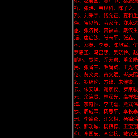
郁、赵襄国、廖广中、秦庸藻
祥、张玮、韦现科、陈子之
烈、刘秉宇、钱允正、夏和
傑、宝以智、劳家彦、郑水达
惠、张济民、曾福益、戴汉生
滔、唐启汰、张志平、张垚
梧、郑英、李英、陈旭军、伍
罗思圣、冯吕熙、吴晓铃、赵
鹏鸣、贾隣、乔无遏、董金階
民、张省三、毛尚贞、王光
伦、黄文亮、黄文斌、岑庆赐
毅、罗继伦、方緯、朱健鑾
云、朱安琪、谢家仪、罗家骏
元、余连贵、林深光、高祥松
璋、宗奇恒、李式熹、熊式
捷、周威霖、杨思平、李长泰
洲、李鑫淼、汪义相、杨锦
琦、郁功城、杨粮德、王宝翔
仰、李国安、李金榜、戴钦