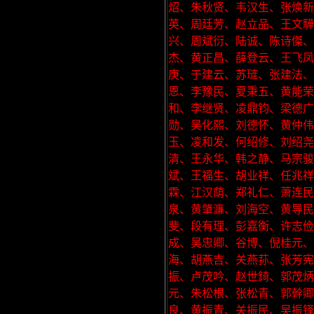
炤、朱秋贤、韦汉生、张焕
英、周廷芳、赵立品、王文驊
兴、周斌衍、陆诚、陈诗傑
杰、黄正昌、薛登云、王飞凤
庚、于建云、苏琏、张建法
恩、李豫民、夏秉五、黄能荣
和、李继贤、凌鼎钧、梁德广
勋、吴化熙、刘德怀、黄仲伟
玉、凌和发、何绍修、刘绍尧
清、王永华、韩之静、马宗骏
斌、王福生、胡业祥、任兆
霖、江汉荫、郑礼仁、萧连民
泉、黄肇濂、刘海空、黄导民
斐、段有理、彭嘉衡、许志俭
成、吴忠卿、谷博、倪桂元
海、胡燕吉、关燕荪、张芳宪
振、卢茂吟、赵世錡、郭茂炳
元、朱松根、张松青、郭幹卿
良、黄振青、关振民、吴振铎