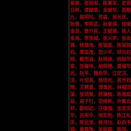
星泉、张国安、陈果军、史思
日昇、谭顯章、龙顯华、周颙
九、周明玛、苏骏、张长庆、
贻曾、李熙武、赵聚瑛、徐隆
金龙、管介民、王毓瑛、徐人
金海、李金城、张义声、张
铸、杨镇海、陈锡庭、陈锡
钧、覃蓝茂、范少平、邱光石
照、戴悟诚、赵炳焕、杨振华
章、伍耀伟、胡辉德、葛耀华
光、阮平、魏自华、江定汉
滨、叶培英、杨培光、周世
晴、王聘葛、谭逸民、林福田
藻、张翊聚、顾濂植、陈蔼庭
益、周子行、范维新、许集云
祥、鄒绍初、汪復强、张宜庆
华、吕宪中、徐宏勋、陈江虬
庆、陈运龙、徐鸿仪、赵启予
烱、黄慕陶、吴振霖、陈国