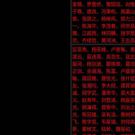
家铸、罗惠侨、黎国培、向惟
子尊、唐政、冯秉权、高瀛山
章、张屏之、杨柳风、郭力三
一、陈海华、李茂春、同世
雅、江超西、林同驊、钱学
范、齐续哲、黄河洲、王志昌
彭亚秀、杨亚峰、卢誉衡、黄
凌云、蓝选青、高尧生、寇志
振河、杨剑波、鄒焕章、葛培
正训、余週海、陈嘉、卢盛
敏、周廷雉、唐信光、张什锟
友、张潮均、李大经、谭其镇
诚、阎学武、潘荣华、梁大
义、赵寿年、刘怒涛、韩振英
光、顾濂禧、曾致中、刘治之
光、陈冠雄、巫有淦、黄树邦
飞、陈学坚、韦星锦、刘仰高
新、瞿树文、陆幹、魏振初