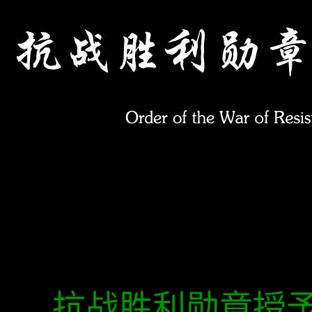
抗战胜利勋章授