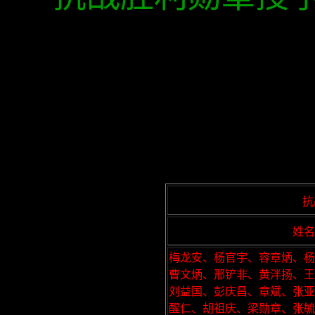
抗
姓名
梅龙安、杨官宇、容章炳、杨
曹文炳、邢铲非、黄泮扬、王
刘益国、彭庆昌、章斌、张亚
醒仁、胡祖庆、梁勋章、张毓