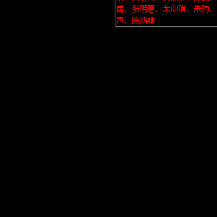
甫、张明惠、荣印璜、朱陶
声、陈炳靖