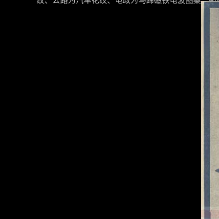
纹、公路为汽车花纹、
电政为马蹄磁铁电波图案、邮