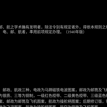
邮、航之学术确有发明者，除法令别有规定者外，得依本规则之
电、邮、航者，凖用前项规定办理。（1940年版）
电政、邮政、航政三种，电政为马蹄磁铁电波图案，邮政为邮筒及飞
为银质、三等为铜制，一级红色绶带、二级黄色绶带、三级蓝色
案、邮政为邮筒及飞机图案，航政为操舵柄图案；后期修订版，