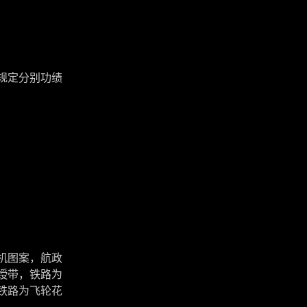
规定分别功绩
机图案，航政
绶带，铁路为
铁路为飞轮花