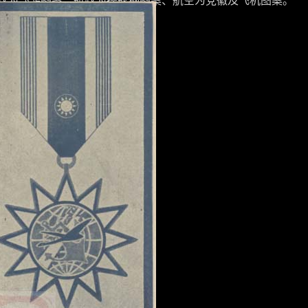
政为飞鸿图案、航政为操舵柄图案、航空为党徽及飞机图案
。