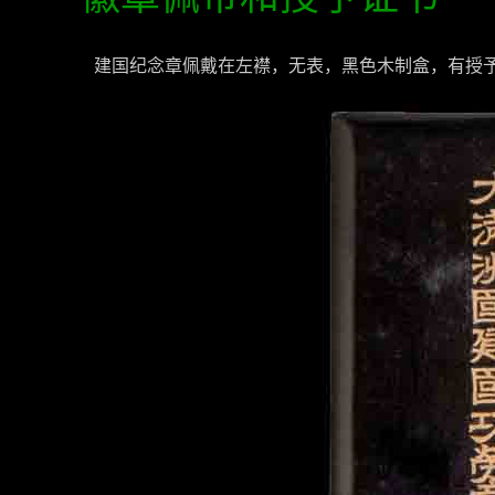
建国纪念章佩戴在左襟，无表，黑色木制盒，有授